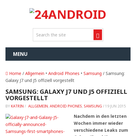
MENU
Home
/
Allgemein
•
Android Phones
•
Samsung
/ Samsung:
Galaxy J7 und J5 offiziell vorgestellt
SAMSUNG: GALAXY J7 UND J5 OFFIZIELL
VORGESTELLT
BY
KATRIN
/
ALLGEMEIN
,
ANDROID PHONES
,
SAMSUNG
/
19 JUN 2015
Nachdem in den letzten
Wochen immer wieder
verschiedene Leaks zum