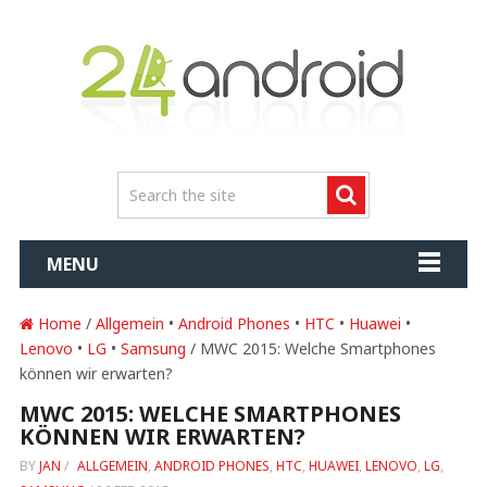
MENU
Home
/
Allgemein
•
Android Phones
•
HTC
•
Huawei
•
Lenovo
•
LG
•
Samsung
/ MWC 2015: Welche Smartphones
können wir erwarten?
MWC 2015: WELCHE SMARTPHONES
KÖNNEN WIR ERWARTEN?
BY
JAN
/
ALLGEMEIN
,
ANDROID PHONES
,
HTC
,
HUAWEI
,
LENOVO
,
LG
,