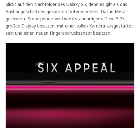
blickt auf den Nachfolger des Galaxy S5, denn es gilt als das
Aushängeschild des gesamten Unternehmens. Das in Metall
gekleidete Smartphone wird wohl standardgemäß ein 5-Zoll
großes Display besitzen, mit einer tollen Kamera ausgestattet
sein und einen neuen Fingerabdrucksensor besitzen.