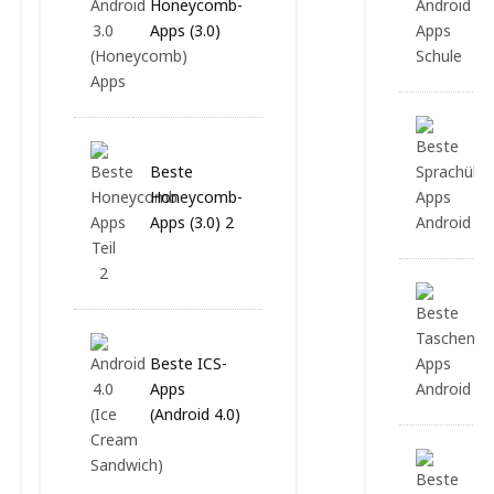
Honeycomb-
Ap
Apps (3.0)
Sc
Be
Beste
Ap
Honeycomb-
An
Apps (3.0) 2
Be
Ta
Beste ICS-
Ap
Apps
(Android 4.0)
Be