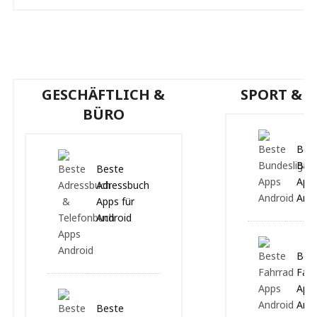
GESCHÄFTLICH &
SPORT & F
BÜRO
Bes
Bund
Beste
Apps
Adressbuch
Andr
Apps für
Android
Bes
Fahr
Apps
Andr
Beste