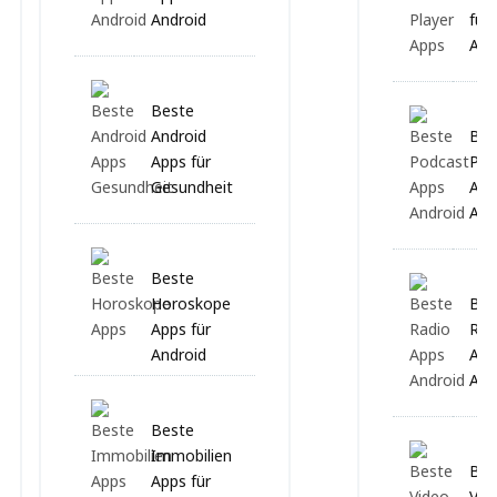
Android
für
And
Beste
Android
Bes
Apps für
Pod
Gesundheit
App
And
Beste
Horoskope
Bes
Apps für
Rad
Android
App
And
Beste
Immobilien
Bes
Apps für
Vid