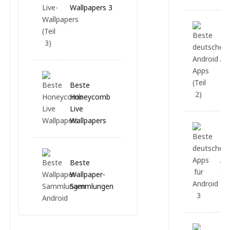
Wallpapers 3
Be
de
An
2
Beste
Honeycomb
Live
Wallpapers
Be
de
An
Beste
3
Wallpaper-
Sammlungen