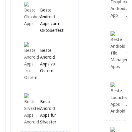
Be
Ap
Beste
An
Android
Apps zum
Oktoberfest
Be
Ma
Beste
fü
Android
Apps zu
Ostern
Be
Ap
Beste
An
Android
Apps für
Silvester