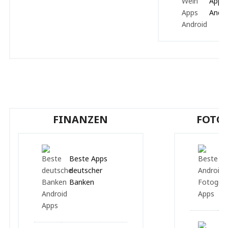
Apps 
Andro
FINANZEN
FOTO
Beste Apps
deutscher
Banken