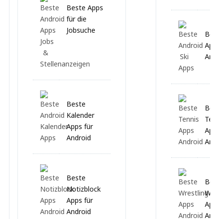
Beste Apps
für die
Jobsuche
Best
Apps
Andr
Beste
Bes
Kalender
Tenn
Apps für
Apps
Android
Andr
Beste
Bes
Notizblock
Wres
Apps für
Apps
Android
Andr