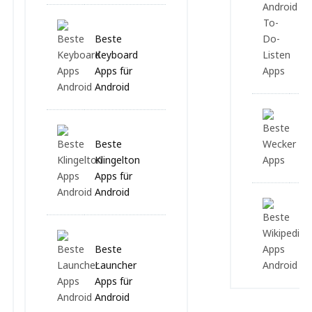
Li
An
Beste
Keyboard
Apps für
Android
Be
Beste
Ap
Klingelton
An
Apps für
Android
Be
Wi
Beste
fü
Launcher
Apps für
Android