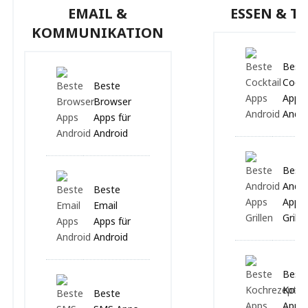
EMAIL &
ESSEN & T
KOMMUNIKATION
Best
Cockt
Beste
Apps 
Browser
Andro
Apps für
Android
Best
Andro
Beste
Apps 
Email
Grille
Apps für
Android
Best
Koch
Beste
Apps 