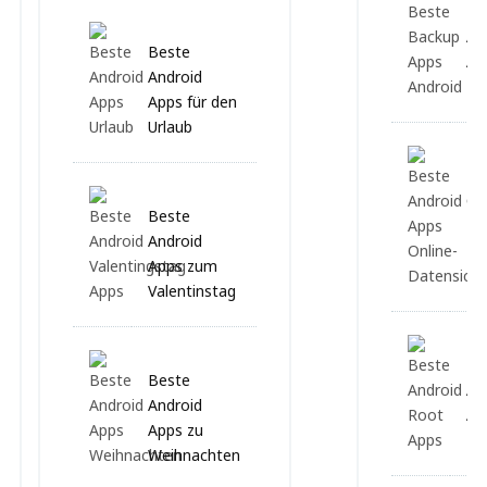
Be
Ap
Beste
An
Android
Apps für den
Urlaub
Be
On
Beste
Da
Android
Apps zum
Valentinstag
Be
Beste
Ap
Android
An
Apps zu
Weihnachten