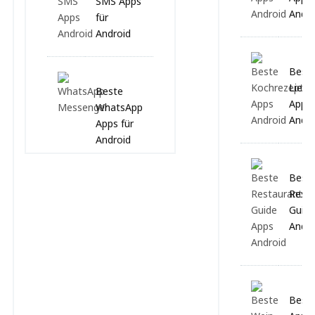
SMS Apps
Andro
für
Android
Best
Liefe
Beste
Apps 
WhatsApp
Andro
Apps für
Android
Best
Resta
Guide
Andro
Best