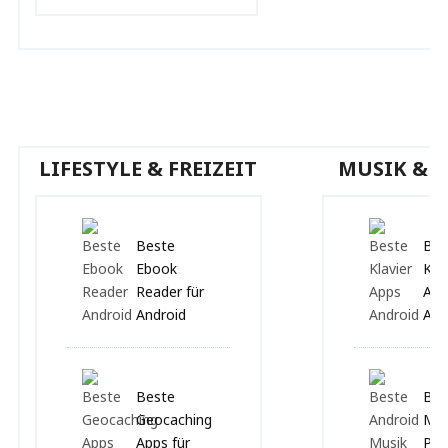
LIFESTYLE & FREIZEIT
MUSIK & V
Beste
Bes
Ebook
Klav
Reader für
App
Android
And
Beste
Bes
Geocaching
Mus
Apps für
Pla