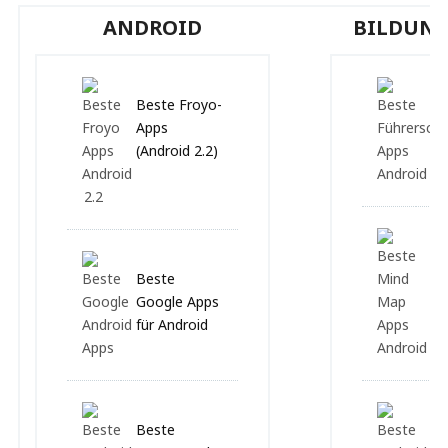
ANDROID
BILDUNG
Beste Froyo-
Be
Apps
Fa
(Android 2.2)
Ap
An
Be
Beste
Ma
Google Apps
An
für Android
Beste
Be