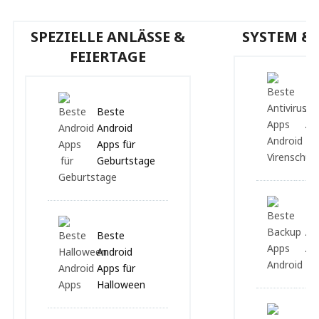
SPEZIELLE ANLÄSSE &
SYSTEM & 
FEIERTAGE
Be
Ap
Beste
An
Android
Apps für
Geburtstage
Be
Ap
Beste
An
Android
Apps für
Halloween