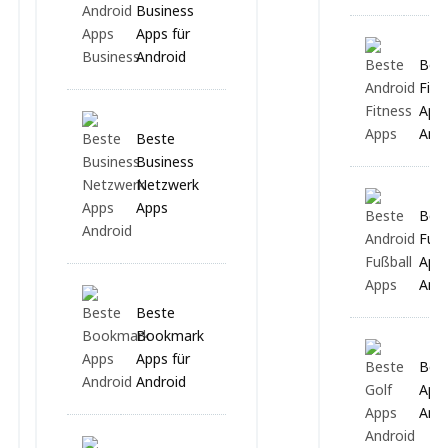
Business
Apps für
Android
Bes
Fitn
Apps
Andr
Beste
Business
Netzwerk
Apps
Bes
Fußb
Apps
Andr
Beste
Bookmark
Apps für
Best
Android
Apps
Andr