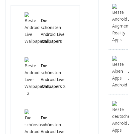
Be
Au
Die
Re
schönsten
Android Live
Wallpapers
Be
Die
App
schönsten
Al
Android Live
Wallpapers 2
Be
de
Die
An
schönsten
1
Android Live