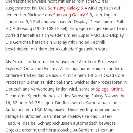
überraschenderweise nicht mit einer römischen Ziffer
ausgestattet ist. Das
Samsung Galaxy S 4
wirkt optisch auf
den ersten Blick wie das
Samsung Galaxy S 3
, allerdings mit
einem auf 5,0 Zoll angewachsenen Display. Dieses bietet Full-
HD Auflösung (1920×1080 Pixel). Entgegen einiger Gerüchte im
Vorfeld handelt es sich wieder um ein Super AMOLED-Display.
Die Gerüchte hatten ein Display mit Pholed-Technik
beschrieben, mit dem der Akkubedarf gesunken wäre.
Als Prozessor kommt der hauseigene Achtkern-Prozessor
Exynos 5 Octa zum Einsatz. Allerdings nur in einigen Ländern.
Andere erhalten das Galaxy S 4 mit einem 1,9 GHz Quad Core
Prozessor. Bisher ist nicht bekannt, welcher der Prozessoren in
Deutschland Verwendung finden wird, schreibt
Spiegel Online
.
Die interne Speicherkapazität des Samsung Galaxy S 4 wird bei
16, 32 oder 64 GB liegen. Die Rückseiten-Kamera hat eine
Auflösung von 13,0 Megapixeln. Diese verfügt über ein paar
pfiffige Funktionen, darunter beispielsweise das Eraser-
Feature, das bei Schnappschüssen automatisch bewegte
Objekte erkennt und herauslöscht. Außerdem ist es nun