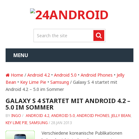
MENU
Home
/
Android 4.2
•
Android 5.0
•
Android Phones
•
Jelly
Bean
•
Key Lime Pie
•
Samsung
/ Galaxy S 4 startet mit
Android 4.2 – 5.0 im Sommer
GALAXY S 4 STARTET MIT ANDROID 4.2 –
5.0 IM SOMMER
BY
INGO
/
ANDROID 4.2
,
ANDROID 5.0
,
ANDROID PHONES
,
JELLY BEAN
,
KEY LIME PIE
,
SAMSUNG
/
28 JAN 2013
Verschiedene koreanische Publikationen