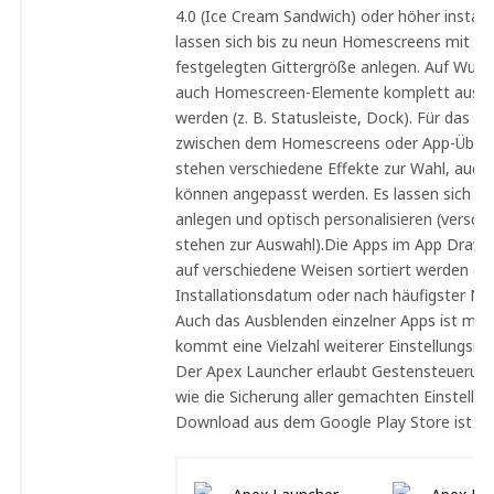
4.0 (Ice Cream Sandwich) oder höher installie
lassen sich bis zu neun Homescreens mit ei
festgelegten Gittergröße anlegen. Auf Wun
auch Homescreen-Elemente komplett ausge
werden (z. B. Statusleiste, Dock). Für das W
zwischen dem Homescreens oder App-Übers
stehen verschiedene Effekte zur Wahl, auch 
können angepasst werden. Es lassen sich Or
anlegen und optisch personalisieren (verschi
stehen zur Auswahl).Die Apps im App Draw
auf verschiedene Weisen sortiert werden (A-
Installationsdatum oder nach häufigster Nu
Auch das Ausblenden einzelner Apps ist mög
kommt eine Vielzahl weiterer Einstellungsmö
Der Apex Launcher erlaubt Gestensteueru
wie die Sicherung aller gemachten Einstellun
Download aus dem Google Play Store ist ko