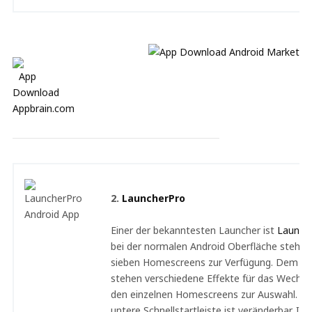
2.
LauncherPro
Einer der bekanntesten Launcher ist
Launch
bei der normalen Android Oberfläche stehen 
sieben Homescreens zur Verfügung. Dem Nu
stehen verschiedene Effekte für das Wechse
den einzelnen Homescreens zur Auswahl. Au
untere Schnellstartleiste ist veränderbar. Im