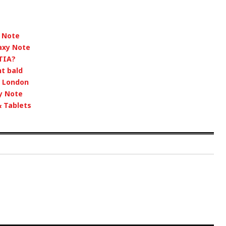
y Note
axy Note
CTIA?
t bald
n London
y Note
 Tablets