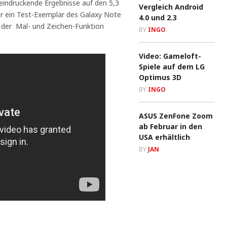
eindruckende Ergebnisse auf den 5,3
Vergleich Android
ir ein Test-Exemplar des Galaxy Note
4.0 und 2.3
g der Mal- und Zeichen-Funktion
BY
INGO
Video: Gameloft-
Spiele auf dem LG
Optimus 3D
BY
INGO
ASUS ZenFone Zoom
ab Februar in den
USA erhältlich
BY
JAN