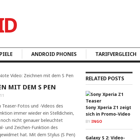
PIELE
ANDROID PHONES
TARIFVERGLEICH
Note Video: Zeichnen mit dem S Pen
RELATED POSTS
EN MIT DEM S PEN
011
n Teaser-Fotos und -Videos des
Sony Xperia Z1 zeigt
nktion immer wieder ein Stelldichein,
sich in Promo-Video
g noch nicht genauer beleuchtet
BY
INGO
l- und Zeichen-Funktion des
gewidmet hat. Mit dem Stylus (S Pen)
Galaxy S 2: Video-