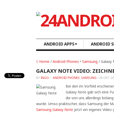
»
ANDROID APPS
ANDROID S
Home
/
Android Phones
•
Samsung
/ Galaxy 
GALAXY NOTE VIDEO: ZEICHN
BY
INGO
/
ANDROID PHONES
,
SAMSUNG
/
28 OKT 2
Bei den im Vorfeld erschiene
Galaxy Note gab sich eine Fu
die von uns allerdings bislan
wurde. Umso praktischer, dass Samsung der Ma
Samsung Galaxy Note
jetzt ein eigenes Video 