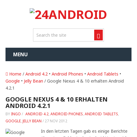
MENU
Home
/
Android 4.2
•
Android Phones
•
Android Tablets
•
Google
•
Jelly Bean
/ Google Nexus 4 & 10 erhalten Android
4.2.1
GOOGLE NEXUS 4 & 10 ERHALTEN
ANDROID 4.2.1
BY
INGO
/
ANDROID 4.2
,
ANDROID PHONES
,
ANDROID TABLETS
,
GOOGLE
,
JELLY BEAN
/
27 NOV 2012
In den letzten Tagen gab es einige Berichte