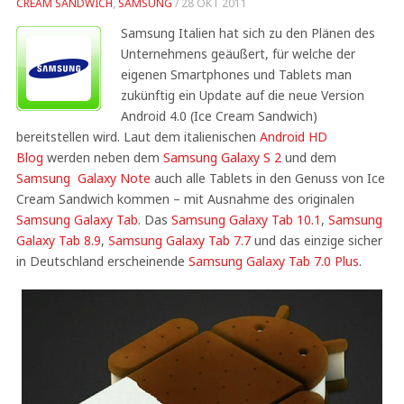
CREAM SANDWICH
,
SAMSUNG
/
28 OKT 2011
Samsung Italien hat sich zu den Plänen des
Unternehmens geäußert, für welche der
eigenen Smartphones und Tablets man
zukünftig ein Update auf die neue Version
Android 4.0 (Ice Cream Sandwich)
bereitstellen wird. Laut dem italienischen
Android HD
Blog
werden neben dem
Samsung Galaxy S 2
und dem
Samsung Galaxy Note
auch alle Tablets in den Genuss von Ice
Cream Sandwich kommen – mit Ausnahme des originalen
Samsung Galaxy Tab
. Das
Samsung Galaxy Tab 10.1
,
Samsung
Galaxy Tab 8.9
,
Samsung Galaxy Tab 7.7
und das einzige sicher
in Deutschland erscheinende
Samsung Galaxy Tab 7.0 Plus
.