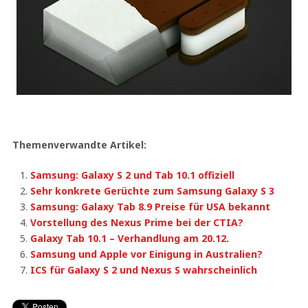
Themenverwandte Artikel:
Samsung: Galaxy S 2 und Tab 10.1 offiziell
Sehr konkrete Gerüchte zum Samsung Galaxy S 3
Samsung: Galaxy Tab 8.9 Preise für USA bekannt
Vorstellung des Nexus Prime bei der CTIA?
Galaxy Tab 10.1 – Verhandlung am 20.12.
Samsung und Apple vor Einigung in Australien?
ICS für Galaxy S 2 und Nexus S wahrscheinlich