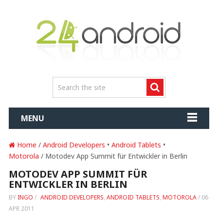
MENU
Home
/
Android Developers
•
Android Tablets
•
Motorola
/ Motodev App Summit für Entwickler in Berlin
MOTODEV APP SUMMIT FÜR
ENTWICKLER IN BERLIN
BY
INGO
/
ANDROID DEVELOPERS
,
ANDROID TABLETS
,
MOTOROLA
/
06
APR 2011