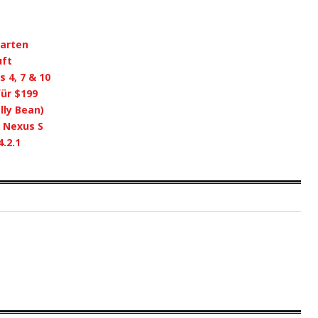
tarten
uft
 4, 7 & 10
ür $199
lly Bean)
& Nexus S
.2.1