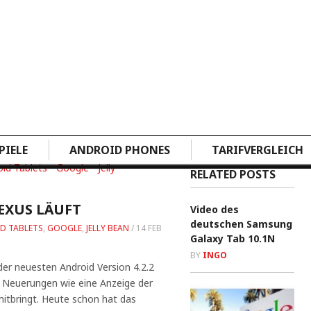
PIELE
ANDROID PHONES
TARIFVERGLEICH
id Tablets
•
Google
•
Jelly
RELATED POSTS
EXUS LÄUFT
Video des
deutschen Samsung
D TABLETS
,
GOOGLE
,
JELLY BEAN
/
14 FEB
Galaxy Tab 10.1N
BY
INGO
der neuesten Android Version 4.2.2
ge Neuerungen wie eine Anzeige der
itbringt. Heute schon hat das