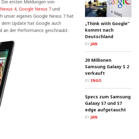
. Die ersten Meldungen von
 Nexus 4
,
Google Nexus 7
und
uch unser eigenes Google Nexus 7 hat
it dem Update hat Google auch
„Think with Google“
kommt nach
nd an der Performance geschraubt.
Deutschland
BY
JAN
20 Millionen
Samsung Galaxy S 2
verkauft
BY
INGO
Specs zum Samsung
Galaxy S7 und S7
edge aufgetaucht
BY
JAN