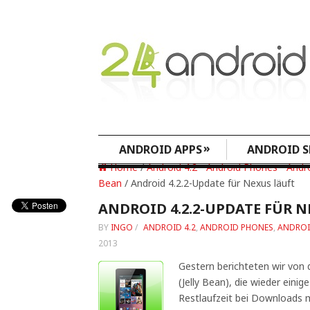
»
ANDROID APPS
ANDROID S
Home
/
Android 4.2
•
Android Phones
•
Andro
Bean
/ Android 4.2.2-Update für Nexus läuft
ANDROID 4.2.2-UPDATE FÜR N
BY
INGO
/
ANDROID 4.2
,
ANDROID PHONES
,
ANDROI
2013
Gestern berichteten wir von 
(Jelly Bean), die wieder eini
Restlaufzeit bei Downloads m