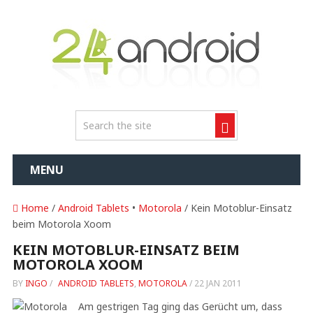
MENU
Home
/
Android Tablets
•
Motorola
/ Kein Motoblur-Einsatz
beim Motorola Xoom
KEIN MOTOBLUR-EINSATZ BEIM
MOTOROLA XOOM
BY
INGO
/
ANDROID TABLETS
,
MOTOROLA
/
22 JAN 2011
Am gestrigen Tag ging das Gerücht um, dass