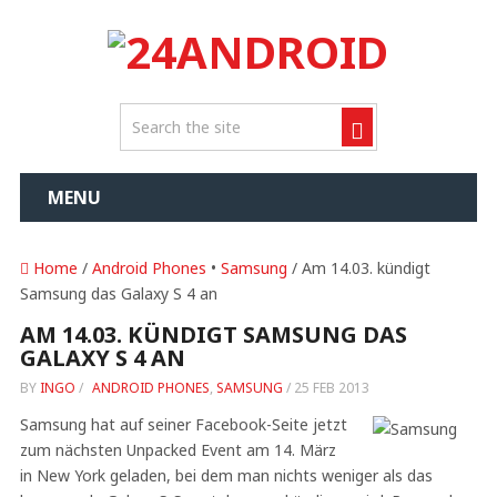
MENU
Home
/
Android Phones
•
Samsung
/ Am 14.03. kündigt
Samsung das Galaxy S 4 an
AM 14.03. KÜNDIGT SAMSUNG DAS
GALAXY S 4 AN
BY
INGO
/
ANDROID PHONES
,
SAMSUNG
/
25 FEB 2013
Samsung hat auf seiner Facebook-Seite jetzt
zum nächsten Unpacked Event am 14. März
in New York geladen, bei dem man nichts weniger als das