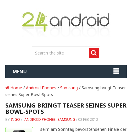
MENU
Home
/
Android Phones
•
Samsung
/ Samsung bringt Teaser
seines Super Bowl-Spots
SAMSUNG BRINGT TEASER SEINES SUPER
BOWL-SPOTS
BY
INGO
/
ANDROID PHONES
,
SAMSUNG
/
02 FEB 2012
Beim am Sonntag bevorstehdenen Finale der