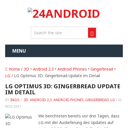
MENU
Home
/
3D
•
Android 2.3
•
Android Phones
•
Gingerbread
•
LG
/ LG Optimus 3D: Gingerbread Update im Detail
LG OPTIMUS 3D: GINGERBREAD UPDATE
IM DETAIL
BY
INGO
/
3D
,
ANDROID 2.3
,
ANDROID PHONES
,
GINGERBREAD
,
LG
/
25
NOV 2011
Wir berichteten bereits vor drei Tagen, dass
LG mit der Auslieferung des Updates auf