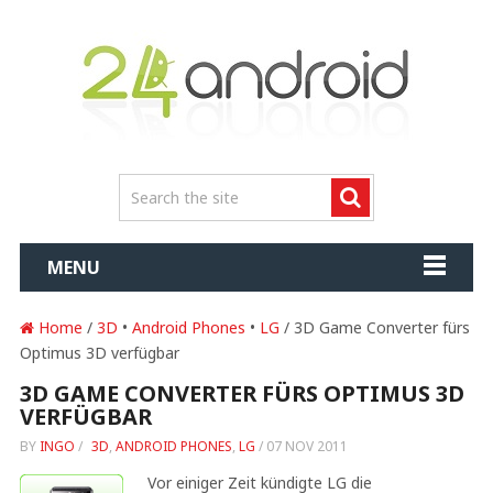
MENU
Home
/
3D
•
Android Phones
•
LG
/ 3D Game Converter fürs
Optimus 3D verfügbar
3D GAME CONVERTER FÜRS OPTIMUS 3D
VERFÜGBAR
BY
INGO
/
3D
,
ANDROID PHONES
,
LG
/
07 NOV 2011
Vor einiger Zeit kündigte LG die