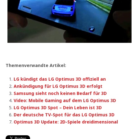
Themenverwandte Artikel:
LG kündigt das LG Optimus 3D offiziell an
Ankündigung für LG Optimus 3D erfolgt
Samsung sieht noch keinen Bedarf für 3D
Video: Mobile Gaming auf dem LG Optimus 3D
LG Optimus 3D Spot – Dein Leben ist 3D
Der deutsche TV-Spot für das LG Optimus 3D
Optimus 3D Update: 2D-Spiele dreidimensional