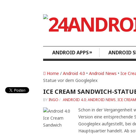
»
ANDROID APPS
ANDROID S
Home
/
Android 4.0
•
Android News
•
Ice Cr
Statue vor dem Googleplex
ICE CREAM SANDWICH-STATU
BY
INGO
/
ANDROID 4.0
,
ANDROID NEWS
,
ICE CREA
Schon in der Vergangenheit 
Version eine entsprechende
Googleplex aufgestellt, bei 
Hauptquartier handelt. Ab sof