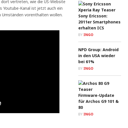
 dort vertreten, wie die US-Website
 Youtube-Kanal ist jetzt auch ein
en Umständen vorenthalten wollen.
Sony Ericsson:
2011er Smartphones
erhalten ICS
BY
INGO
NPD Group: Android
in den USA wieder
bei 61%
BY
INGO
Firmware-Update
für Archos G9 101 &
80
BY
INGO