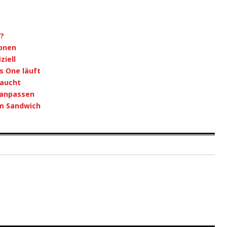
1?
onen
ziell
s One läuft
taucht
 anpassen
m Sandwich