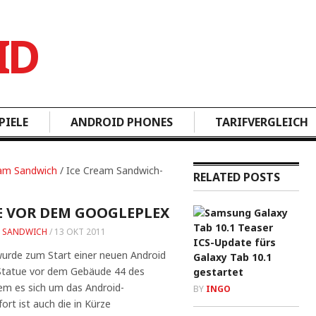
PIELE
ANDROID PHONES
TARIFVERGLEICH
eam Sandwich
/ Ice Cream Sandwich-
RELATED POSTS
E VOR DEM GOOGLEPLEX
M SANDWICH
/
13 OKT 2011
ICS-Update fürs
wurde zum Start einer neuen Android
Galaxy Tab 10.1
 Statue vor dem Gebäude 44 des
gestartet
dem es sich um das Android-
BY
INGO
ort ist auch die in Kürze