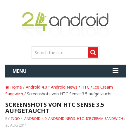
MENU
Home
/
Android 4.0
•
Android News
•
HTC
•
Ice Cream
Sandwich
/ Screenshots von HTC Sense 3.5 aufgetaucht
SCREENSHOTS VON HTC SENSE 3.5
AUFGETAUCHT
BY
INGO
/
ANDROID 4.0
,
ANDROID NEWS
,
HTC
,
ICE CREAM SANDWICH
/
26 AUG 2011