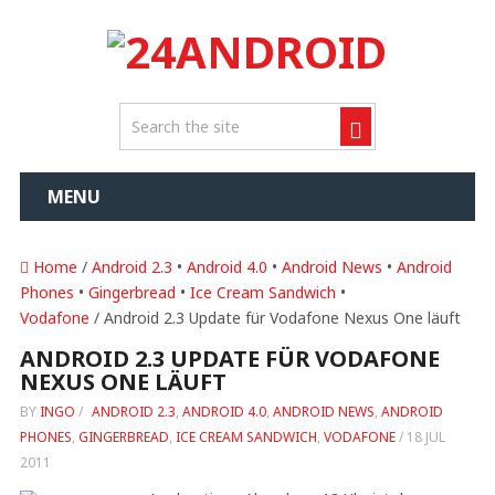
MENU
Home
/
Android 2.3
•
Android 4.0
•
Android News
•
Android
Phones
•
Gingerbread
•
Ice Cream Sandwich
•
Vodafone
/ Android 2.3 Update für Vodafone Nexus One läuft
ANDROID 2.3 UPDATE FÜR VODAFONE
NEXUS ONE LÄUFT
BY
INGO
/
ANDROID 2.3
,
ANDROID 4.0
,
ANDROID NEWS
,
ANDROID
PHONES
,
GINGERBREAD
,
ICE CREAM SANDWICH
,
VODAFONE
/
18 JUL
2011