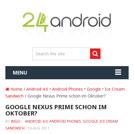
MENU
Home
/
Android 4.0
•
Android Phones
•
Google
•
Ice Cream
Sandwich
/ Google Nexus Prime schon im Oktober?
GOOGLE NEXUS PRIME SCHON IM
OKTOBER?
BY
INGO
/
ANDROID 4.0
,
ANDROID PHONES
,
GOOGLE
,
ICE CREAM
SANDWICH
/
19 AUG 2011