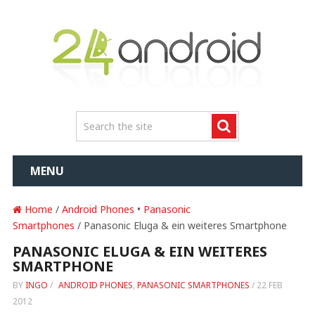
MENU
Home
/
Android Phones
•
Panasonic
Smartphones
/ Panasonic Eluga & ein weiteres Smartphone
PANASONIC ELUGA & EIN WEITERES
SMARTPHONE
BY
INGO
/
ANDROID PHONES
,
PANASONIC SMARTPHONES
/
22 FEB
2012