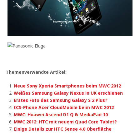
Themenverwandte Artikel:
Neue Sony Xperia Smartphones beim MWC 2012
Weißes Samsung Galaxy Nexus in UK erschienen
Erstes Foto des Samsung Galaxy S 2 Plus?
ICS-Phone Acer CloudMobile beim MWC 2012
MWC: Huawei Ascend D1 Q & MediaPad 10
MWC 2012: HTC mit neuem Quad Core Tablet?
Einige Details zur HTC Sense 4.0 Oberfläche