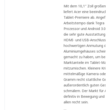
Mit dem 10,1″ Zoll großen I
liefert Acer eine beeindruck
Tablet-Premiere ab. Angefan
Arbeitstempo dank Tegra 2 
Prozessor und Android 3.0 
die sehr gute Ausstattung mi
HDMI- und USB-Anschluss bis
hochwertigen Anmutung des
Aluminiumgehäuses scheint Ac
gemacht zu haben, um bei
Marktanteile im Tablet-Markt
mitzumischen. Kleinere Kriti
mittelmäßige Kamera oder d
Gramm recht stattliche Gew
außerordentlich guten Gesam
schmälern. Der Markt für And
definitiv in Bewegung und da
allen recht sein.