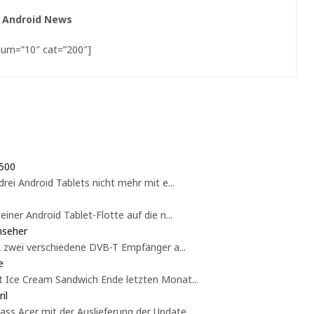
 Android News
 num=”10″ cat=”200″]
 500
drei Android Tablets nicht mehr mit e...
iner Android Tablet-Flotte auf die n...
nseher
2 zwei verschiedene DVB-T Empfänger a...
e
t Ice Cream Sandwich Ende letzten Monat...
il
ss Acer mit der Auslieferung der Update...