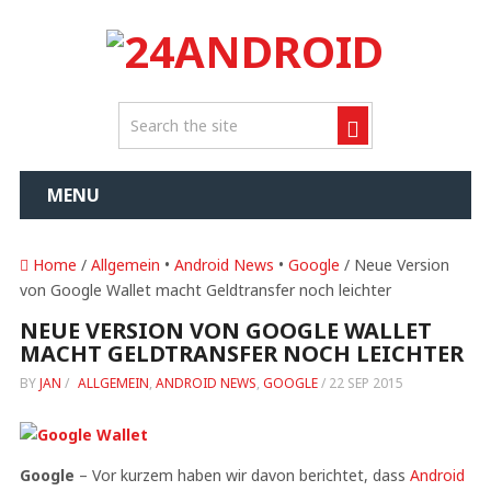
MENU
Home
/
Allgemein
•
Android News
•
Google
/ Neue Version
von Google Wallet macht Geldtransfer noch leichter
NEUE VERSION VON GOOGLE WALLET
MACHT GELDTRANSFER NOCH LEICHTER
BY
JAN
/
ALLGEMEIN
,
ANDROID NEWS
,
GOOGLE
/
22 SEP 2015
Google
– Vor kurzem haben wir davon berichtet, dass
Android