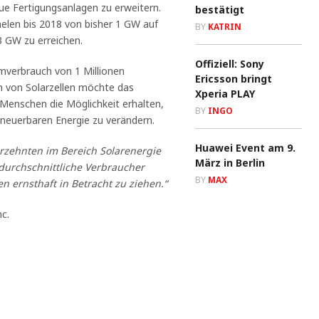
ue Fertigungsanlagen zu erweitern.
bestätigt
anelen bis 2018 von bisher 1 GW auf
BY
KATRIN
3 GW zu erreichen.
Offiziell: Sony
mverbrauch von 1 Millionen
Ericsson bringt
n von Solarzellen möchte das
Xperia PLAY
Menschen die Möglichkeit erhalten,
BY
INGO
neuerbaren Energie zu verändern.
Huawei Event am 9.
hrzehnten im Bereich Solarenergie
März in Berlin
 durchschnittliche Verbraucher
BY
MAX
en ernsthaft in Betracht zu ziehen.“
c.