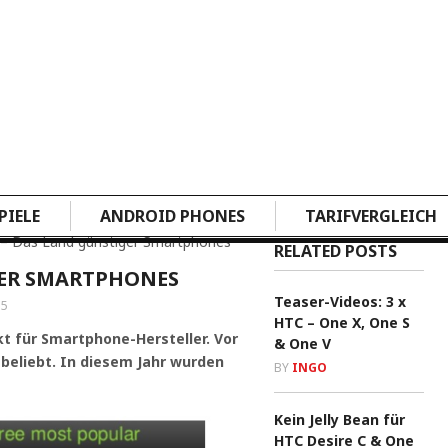
PIELE
ANDROID PHONES
TARIFVERGLEICH
 – Das Land günstiger Smartphones
RELATED POSTS
GER SMARTPHONES
Teaser-Videos: 3 x
15
HTC – One X, One S
t für Smartphone-Hersteller. Vor
& One V
 beliebt. In diesem Jahr wurden
BY
INGO
Kein Jelly Bean für
HTC Desire C & One