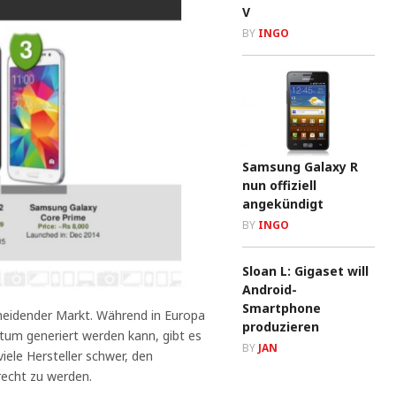
V
BY
INGO
Samsung Galaxy R
nun offiziell
angekündigt
BY
INGO
Sloan L: Gigaset will
Android-
Smartphone
cheidender Markt. Während in Europa
produzieren
um generiert werden kann, gibt es
BY
JAN
 viele Hersteller schwer, den
echt zu werden.