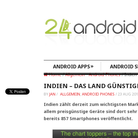
»
ANDROID APPS
ANDROID S
Home
/
Allgemein
•
Android Phones
/ Indien
INDIEN – DAS LAND GÜNSTI
BY
JAN
/
ALLGEMEIN
,
ANDROID PHONES
/
23 AUG 20
Indien zählt derzeit zum wichtigsten Mark
allem preisgünstige Geräte sind dort sehr
bereits 857 Smartphones veröffentlicht.