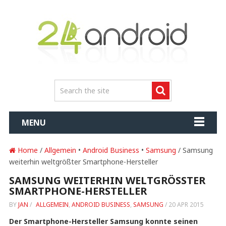
MENU
Home
/
Allgemein
•
Android Business
•
Samsung
/ Samsung
weiterhin weltgrößter Smartphone-Hersteller
SAMSUNG WEITERHIN WELTGRÖSSTER S
MARTPHONE-HERSTELLER
BY
JAN
/
ALLGEMEIN
,
ANDROID BUSINESS
,
SAMSUNG
/
20 APR 2015
Der Smartphone-Hersteller Samsung konnte seinen