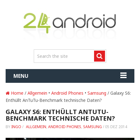
MENU
Home
/
Allgemein
•
Android Phones
•
Samsung
/ Galaxy S6:
Enthüllt AnTuTu-Benchmark technische Daten?
GALAXY S6: ENTHÜLLT ANTUTU-
BENCHMARK TECHNISCHE DATEN?
BY
INGO
/
ALLGEMEIN
,
ANDROID PHONES
,
SAMSUNG
/
05 DEZ 2014