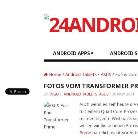
»
ANDROID APPS
ANDROID S
Home
/
Android Tablets
•
ASUS
/ Fotos vom 
FOTOS VOM TRANSFORMER PR
BY
INGO
/
ANDROID TABLETS
,
ASUS
/
30 NOV 2011
Auch wenn es seit heute die 
mit einem Quad Core Prozess
rechtzeitig zum Weihnachtsg
wollen wir diese neuen Foto
Prime
natürlich nicht vorenth