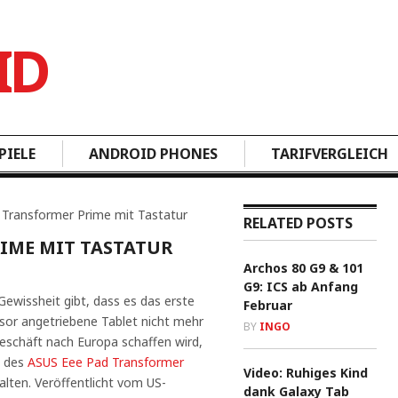
PIELE
ANDROID PHONES
TARIFVERGLEICH
Transformer Prime mit Tastatur
RELATED POSTS
IME MIT TASTATUR
Archos 80 G9 & 101
G9: ICS ab Anfang
Gewissheit gibt, dass es das erste
Februar
or angetriebene Tablet nicht mehr
BY
INGO
eschäft nach Europa schaffen wird,
s des
ASUS Eee Pad Transformer
Video: Ruhiges Kind
alten. Veröffentlicht vom US-
dank Galaxy Tab