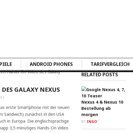
PIELE
ANDROID PHONES
TARIFVERGLEICH
ten Hands-On-Video des Galaxy
RELATED POSTS
 DES GALAXY NEXUS
011
Nexus 4 & Nexus 10
das erste Smartphone mit der neuen
Bestellung ab
am Sandwich) zunächst in den USA
morgen
uch in Europa. Die englischsprachige
BY
INGO
napp 3,5-minütiges Hands-On Video