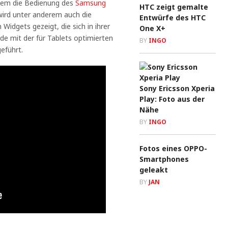
 dem die Bedienung des
Samsung
HTC zeigt gemalte
 wird unter anderem auch die
Entwürfe des HTC
Widgets gezeigt, die sich in ihrer
One X+
de mit der für Tablets optimierten
BY
INGO
eführt.
Sony Ericsson Xperia
Play: Foto aus der
Nähe
BY
INGO
Fotos eines OPPO-
Smartphones
geleakt
BY
JAN