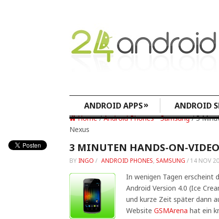
»
ANDROID APPS
ANDROID S
Home
/
Android Phones
•
Samsung
/ 3 Minu
Nexus
3 MINUTEN HANDS-ON-VIDEO
BY
INGO
/
ANDROID PHONES
,
SAMSUNG
/
14 NOV 2
In wenigen Tagen erscheint 
Android Version 4.0 (Ice Cre
und kurze Zeit später dann a
Website
GSMArena
hat ein k