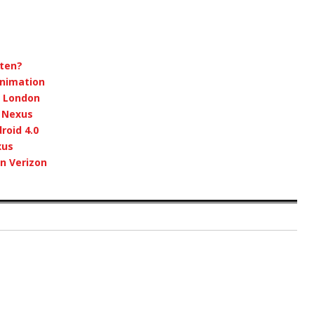
ten?
nimation
n London
 Nexus
roid 4.0
xus
n Verizon