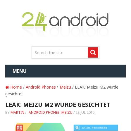
MENU
Home
/
Android Phones
•
Meizu
/ LEAK: Meizu M2 wurde
gesichtet
LEAK: MEIZU M2 WURDE GESICHTET
BY
MARTIN
/
ANDROID PHONES
,
MEIZU
/
28 JUL 2015