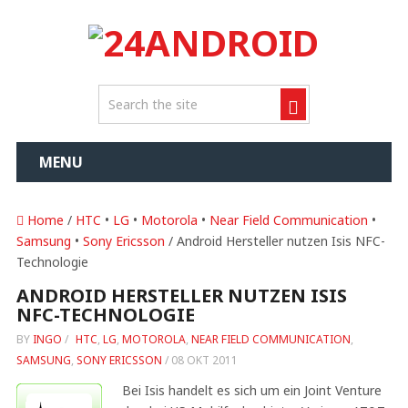
MENU
Home
/
HTC
•
LG
•
Motorola
•
Near Field Communication
•
Samsung
•
Sony Ericsson
/ Android Hersteller nutzen Isis NFC-
Technologie
ANDROID HERSTELLER NUTZEN ISIS
NFC-TECHNOLOGIE
BY
INGO
/
HTC
,
LG
,
MOTOROLA
,
NEAR FIELD COMMUNICATION
,
SAMSUNG
,
SONY ERICSSON
/
08 OKT 2011
Bei Isis handelt es sich um ein Joint Venture