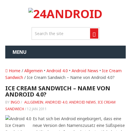
MENU
Home
/
Allgemein
•
Android 4.0
•
Android News
•
Ice Cream
Sandwich
/ Ice Cream Sandwich – Name von Android 4.0?
ICE CREAM SANDWICH – NAME VON
ANDROID 4.0?
BY
INGO
/
ALLGEMEIN
,
ANDROID 4.0
,
ANDROID NEWS
,
ICE CREAM
SANDWICH
/
12 JAN 2011
Es hat sich bei Android eingebürgert, dass eine
neue Version den Namenszusatz eine Süßspeise