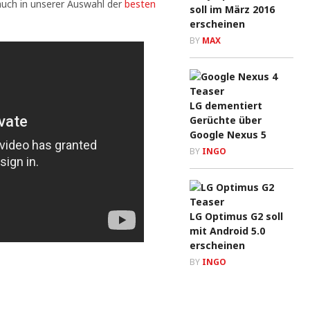
auch in unserer Auswahl der
besten
soll im März 2016
erscheinen
BY
MAX
LG dementiert
Gerüchte über
Google Nexus 5
BY
INGO
LG Optimus G2 soll
mit Android 5.0
erscheinen
BY
INGO