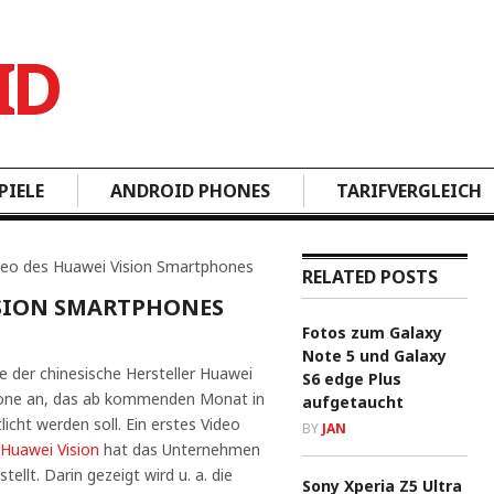
PIELE
ANDROID PHONES
TARIFVERGLEICH
deo des Huawei Vision Smartphones
RELATED POSTS
ISION SMARTPHONES
Fotos zum Galaxy
1
Note 5 und Galaxy
e der chinesische Hersteller Huawei
S6 edge Plus
hone an, das ab kommenden Monat in
aufgetaucht
icht werden soll. Ein erstes Video
BY
JAN
Huawei Vision
hat das Unternehmen
ellt. Darin gezeigt wird u. a. die
Sony Xperia Z5 Ultra