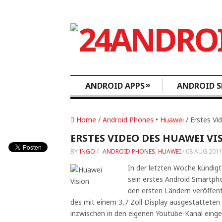
»
ANDROID APPS
ANDROID S
Home
/
Android Phones
•
Huawei
/ Erstes Vi
ERSTES VIDEO DES HUAWEI V
BY
INGO
/
ANDROID PHONES
,
HUAWEI
/
08 AUG 201
In der letzten Woche kündigt
sein erstes Android Smartp
den ersten Ländern veröffentl
des mit einem 3,7 Zoll Display ausgestatteten
inzwischen in den eigenen Youtube-Kanal eingest