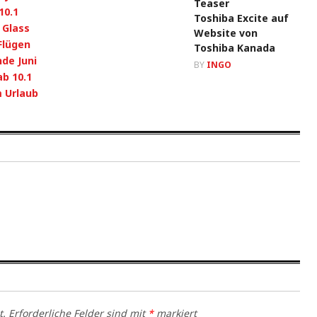
10.1
Toshiba Excite auf
 Glass
Website von
Flügen
Toshiba Kanada
nde Juni
BY
INGO
ab 10.1
m Urlaub
t.
Erforderliche Felder sind mit
*
markiert