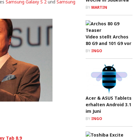
nes
Samsung Galaxy S 2
und
Samsung
BY
MARTIN
Video stellt Archos
80 G9 and 101 G9 vor
BY
INGO
Acer & ASUS Tablets
erhalten Android 3.1
im Juni
BY
INGO
xy Tab 8.9