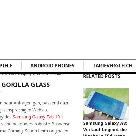
PIELE
ANDROID PHONES
TARIFVERGLEICH
Tab 10.1 Display aus Gorilla Glass
RELATED POSTS
S GORILLA GLASS
11
in paar Anfragen gab, passend dazu
glischsprachigen Website
lay des
Samsung Galaxy Tab 10.1
Samsung Galaxy A8:
 seine besonders robuste Bauweise
Verkauf beginnt die
irma Corning. Schon beim originalen
Woche in Südkorea