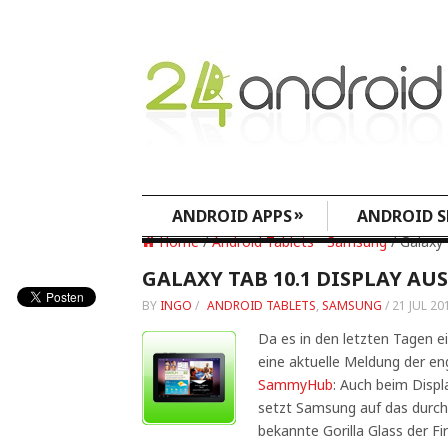
»
ANDROID APPS
ANDROID S
Home
/
Android Tablets
•
Samsung
/ Galaxy 
GALAXY TAB 10.1 DISPLAY AU
BY
INGO
/
ANDROID TABLETS
,
SAMSUNG
/
21 JUL 20
Da es in den letzten Tagen e
eine aktuelle Meldung der en
SammyHub
: Auch beim Disp
setzt Samsung auf das durch
bekannte Gorilla Glass der F