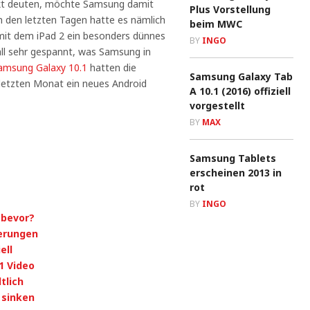
ekt deuten, möchte Samsung damit
Plus Vorstellung
In den letzten Tagen hatte es nämlich
beim MWC
mit dem iPad 2 ein besonders dünnes
BY
INGO
all sehr gespannt, was Samsung in
amsung Galaxy 10.1
hatten die
Samsung Galaxy Tab
letzten Monat ein neues Android
A 10.1 (2016) offiziell
vorgestellt
BY
MAX
Samsung Tablets
erscheinen 2013 in
rot
BY
INGO
 bevor?
derungen
ell
1 Video
tlich
 sinken