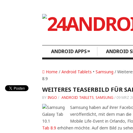
»
ANDROID APPS
ANDROID S
Home
/
Android Tablets
•
Samsung
/ Weitere
8.9
WEITERES TEASERBILD FÜR S
BY
INGO
/
ANDROID TABLETS
,
SAMSUNG
/
09 MRZ 2
Samsung haben auf ihrer Facebo
veröffentlicht, mit dem man di
Mobile Life-Event in Orlando, F
Tab 8.9
erhöhen möchte. Auf dem Bild zu sehen 