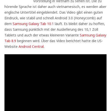
Vorstellung in Vietnam zu sehen ist. Die zu
hörende Sprache ist daher auch vietnamesisch, es werden aber
englische Untertitel eingeblendet. Das Video gibt einen guten
Eindruck, wie stabil und schnell Android 3.0 (Honeycomb) auf
dem
Samsung Galaxy Tab 10.1
läuft. Es bleibt daher zu hoffen,
dass Samsung pünktlich mit der Auslieferung des 10,1 Zoll
Tablets und auch der etwas kleineren Variante
Samsung Galaxy
Tab 8.9
beginnen wird. Über das Video berichtet hatte die US-
Website
Android Central
.