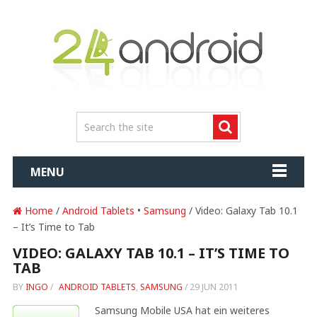
MENU
Home
/
Android Tablets
•
Samsung
/ Video: Galaxy Tab 10.1
– It’s Time to Tab
VIDEO: GALAXY TAB 10.1 – IT’S TIME TO
TAB
BY
INGO
/
ANDROID TABLETS
,
SAMSUNG
/
29 JUN 2011
Samsung Mobile USA hat ein weiteres