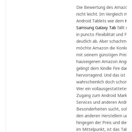
Die Bewertung des Amazon Kin
nicht leicht. Im Vergleich mit
Android Tablets wie dem
HTC
Samsung Galaxy Tab
fällt d
in puncto Flexibilität und F
deutlich ab. Aber schachmat
möchte Amazon die Konkurre
mit seinem günstigen Preis 
hauseigenen Amazon Angebo
gelingt dem Kindle Fire dann
hervorragend. Und das ist da
wahrscheinlich doch schon di
Wer ein vollausgestattetes T
Zugang zum Android Market,
Services und anderen Androi
Besonderheiten sucht, sollte 
den anderen Herstellern ums
hingegen der Preis und die 
im Mittelpunkt, ist das Tabl