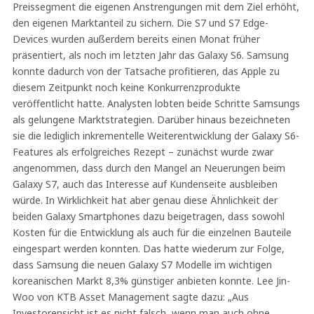
Preissegment die eigenen Anstrengungen mit dem Ziel erhöht,
den eigenen Marktanteil zu sichern. Die S7 und S7 Edge-
Devices wurden außerdem bereits einen Monat früher
präsentiert, als noch im letzten Jahr das Galaxy S6. Samsung
konnte dadurch von der Tatsache profitieren, das Apple zu
diesem Zeitpunkt noch keine Konkurrenzprodukte
veröffentlicht hatte. Analysten lobten beide Schritte Samsungs
als gelungene Marktstrategien. Darüber hinaus bezeichneten
sie die lediglich inkrementelle Weiterentwicklung der Galaxy S6-
Features als erfolgreiches Rezept – zunächst wurde zwar
angenommen, dass durch den Mangel an Neuerungen beim
Galaxy S7, auch das Interesse auf Kundenseite ausbleiben
würde. In Wirklichkeit hat aber genau diese Ähnlichkeit der
beiden Galaxy Smartphones dazu beigetragen, dass sowohl
Kosten für die Entwicklung als auch für die einzelnen Bauteile
eingespart werden konnten. Das hatte wiederum zur Folge,
dass Samsung die neuen Galaxy S7 Modelle im wichtigen
koreanischen Markt 8,3% günstiger anbieten konnte. Lee Jin-
Woo von KTB Asset Management sagte dazu: „Aus
Investorensicht ist es nicht falsch, wenn man auch ohne