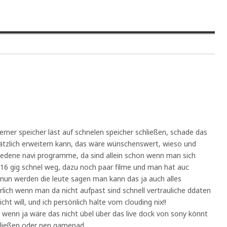
terner speicher läst auf schnelen speicher schließen, schade das
ätzlich erweitern kann, das wäre wünschenswert, wieso und
dene navi programme, da sind allein schon wenn man sich
 16 gig schnel weg, dazu noch paar filme und man hat auc
 nun werden die leute sagen man kann das ja auch alles
rlich wenn man da nicht aufpast sind schnell vertrauliche ddaten
t will, und ich persönlich halte vom clouding nix!!
wenn ja wäre das nicht übel über das live dock von sony könnt
ließen oder nen gamepad.