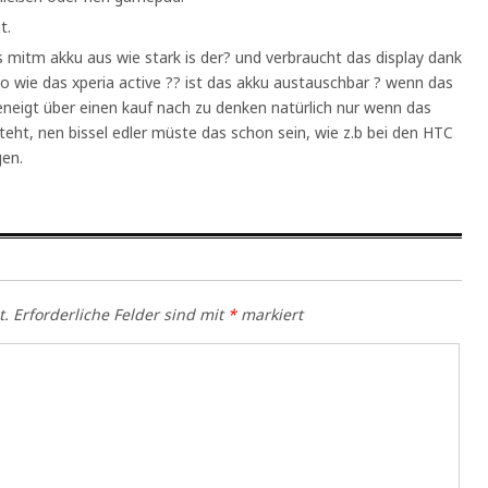
t.
s mitm akku aus wie stark is der? und verbraucht das display dank
so wie das xperia active ?? ist das akku austauschbar ? wenn das
geneigt über einen kauf nach zu denken natürlich nur wenn das
teht, nen bissel edler müste das schon sein, wie z.b bei den HTC
gen.
t.
Erforderliche Felder sind mit
*
markiert