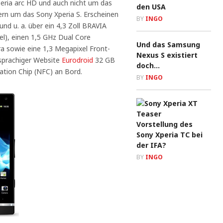
peria arc HD und auch nicht um das
den USA
ern um das Sony Xperia S. Erscheinen
BY
INGO
nd u. a. über ein 4,3 Zoll BRAVIA
el), einen 1,5 GHz Dual Core
Und das Samsung
a sowie eine 1,3 Megapixel Front-
Nexus S existiert
sprachiger Website
Eurodroid
32 GB
doch…
ation Chip (NFC) an Bord.
BY
INGO
Vorstellung des
Sony Xperia TC bei
der IFA?
BY
INGO