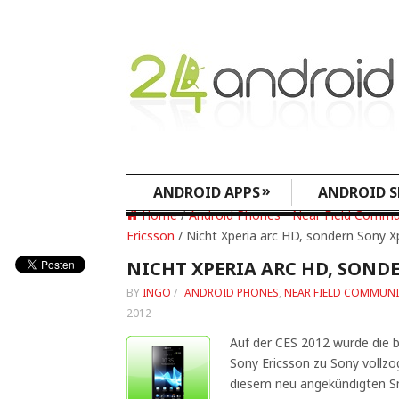
»
ANDROID APPS
ANDROID S
Home
/
Android Phones
•
Near Field Commu
Ericsson
/ Nicht Xperia arc HD, sondern Sony X
NICHT XPERIA ARC HD, SONDE
BY
INGO
/
ANDROID PHONES
,
NEAR FIELD COMMUN
2012
Auf der CES 2012 wurde die 
Sony Ericsson zu Sony vollzo
diesem neu angekündigten S