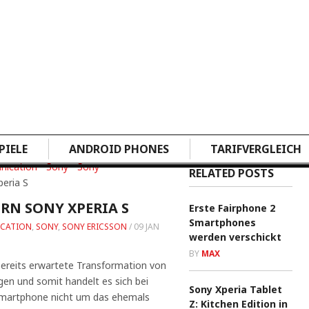
PIELE
ANDROID PHONES
TARIFVERGLEICH
nication
•
Sony
•
Sony
RELATED POSTS
peria S
RN SONY XPERIA S
Erste Fairphone 2
Smartphones
ICATION
,
SONY
,
SONY ERICSSON
/
09 JAN
werden verschickt
BY
MAX
bereits erwartete Transformation von
gen und somit handelt es sich bei
Sony Xperia Tablet
martphone nicht um das ehemals
Z: Kitchen Edition in