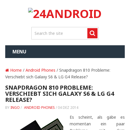
MENU
Home
/
Android Phones
/ Snapdragon 810 Probleme:
Verschiebt sich Galaxy S6 & LG G4 Release?
SNAPDRAGON 810 PROBLEME:
VERSCHIEBT SICH GALAXY S6 & LG G4
RELEASE?
BY
INGO
/
ANDROID PHONES
/
04 DEZ 2014
Es scheint, als gäbe es
momentan ein paar