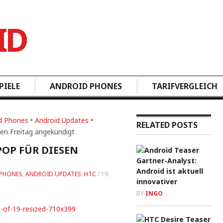
PIELE
ANDROID PHONES
TARIFVERGLEICH
d Phones
•
Android Updates
•
RELATED POSTS
en Freitag angekündigt
POP FÜR DIESEN
Gartner-Analyst:
Android ist aktuell
PHONES
,
ANDROID UPDATES
,
HTC
/
19
innovativer
BY
INGO