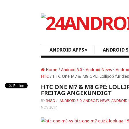
»
ANDROID APPS
ANDROID S
Home
/
Android 5.0
•
Android News
•
Androi
HTC
/ HTC One M7 & M8 GPE: Lollipop für dies
HTC ONE M7 & M8 GPE: LOLLI
FREITAG ANGEKÜNDIGT
BY
INGO
/
ANDROID 5.0
,
ANDROID NEWS
,
ANDROID 
NOV 2014