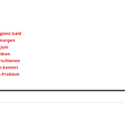
ginnt bald
 morgen
Juni
enken
rschienen
on kommt
n-Problem