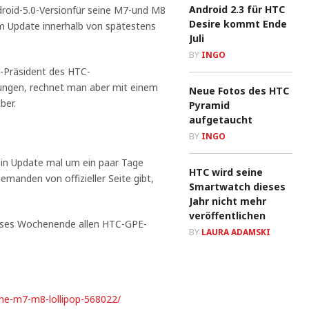
Android 2.3 für HTC
ndroid-5.0-Versionfür seine M7-und M8
Desire kommt Ende
em Update innerhalb von spätestens
Juli
BY
INGO
e-Präsident des HTC-
ungen, rechnet man aber mit einem
Neue Fotos des HTC
ber.
Pyramid
aufgetaucht
BY
INGO
 ein Update mal um ein paar Tage
HTC wird seine
emanden von offizieller Seite gibt,
Smartwatch dieses
Jahr nicht mehr
veröffentlichen
dieses Wochenende allen HTC-GPE-
BY
LAURA ADAMSKI
one-m7-m8-lollipop-568022/