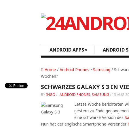
»
ANDROID APPS
ANDROID S
Home
/
Android Phones
•
Samsung
/ Schwarze
Wochen?
SCHWARZES GALAXY S 3 IN VI
BY
INGO
/
ANDROID PHONES
,
SAMSUNG
/
13 AUG 2
Letzte Woche berichteten w
gestern zu Ende gegangenen
eine schwarze Version des
Sa
Nun hat der englische Smartphone-Versender