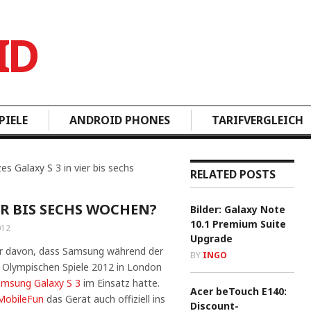
PIELE
ANDROID PHONES
TARIFVERGLEICH
s Galaxy S 3 in vier bis sechs
RELATED POSTS
ER BIS SECHS WOCHEN?
Bilder: Galaxy Note
10.1 Premium Suite
012
Upgrade
ir davon, dass Samsung während der
BY
INGO
 Olympischen Spiele 2012 in London
msung Galaxy S 3
im Einsatz hatte.
Acer beTouch E140:
MobileFun
das Gerät auch offiziell ins
Discount-