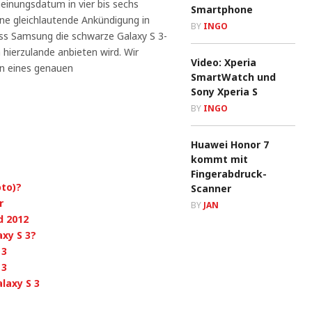
nungsdatum in vier bis sechs
Smartphone
ne gleichlautende Ankündigung in
BY
INGO
ss Samsung die schwarze Galaxy S 3-
hierzulande anbieten wird. Wir
Video: Xperia
en eines genauen
SmartWatch und
Sony Xperia S
BY
INGO
Huawei Honor 7
kommt mit
Fingerabdruck-
oto)?
Scanner
r
BY
JAN
d 2012
xy S 3?
 3
 3
laxy S 3