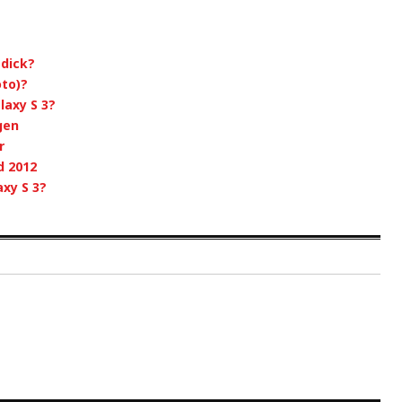
 dick?
oto)?
laxy S 3?
gen
r
d 2012
xy S 3?