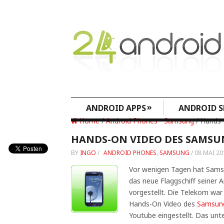
»
ANDROID APPS
ANDROID S
Home
/
Android Phones
•
Samsung
/ Hands-
HANDS-ON VIDEO DES SAMSUN
BY
INGO
/
ANDROID PHONES
,
SAMSUNG
/
08 MAI 20
Vor wenigen Tagen hat Sams
das neue Flaggschiff seiner
vorgestellt. Die Telekom war
Hands-On Video des
Samsung
Youtube eingestellt. Das unt