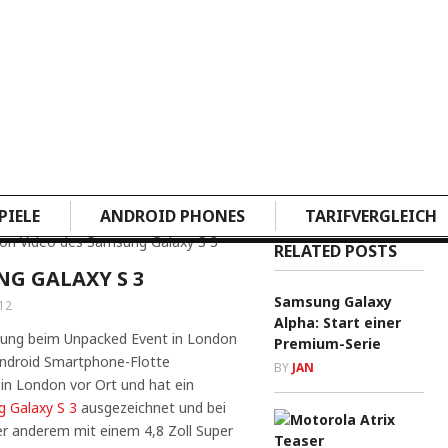
PIELE
ANDROID PHONES
TARIFVERGLEICH
on Video des Samsung Galaxy S 3
RELATED POSTS
G GALAXY S 3
Samsung Galaxy
12
Alpha: Start einer
ung beim Unpacked Event in London
Premium-Serie
 Android Smartphone-Flotte
BY
JAN
 in London vor Ort und hat ein
 Galaxy S 3
ausgezeichnet und bei
er anderem mit einem 4,8 Zoll Super