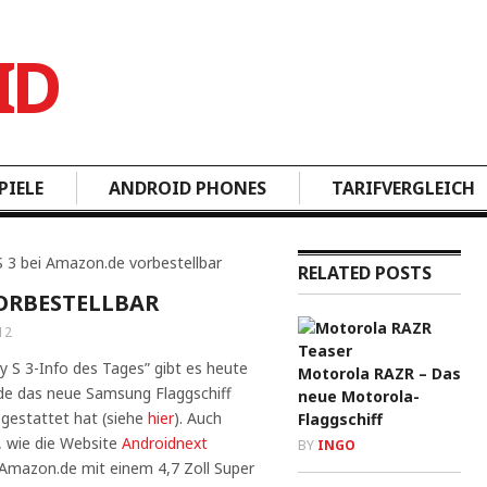
PIELE
ANDROID PHONES
TARIFVERGLEICH
S 3 bei Amazon.de vorbestellbar
RELATED POSTS
VORBESTELLBAR
12
y S 3-Info des Tages” gibt es heute
Motorola RAZR – Das
de das neue Samsung Flaggschiff
neue Motorola-
sgestattet hat (siehe
hier
). Auch
Flaggschiff
, wie die Website
Androidnext
BY
INGO
Amazon.de mit einem 4,7 Zoll Super