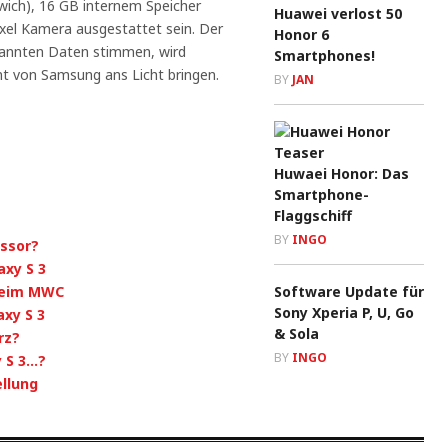
ich), 16 GB internem Speicher
Huawei verlost 50
xel Kamera ausgestattet sein. Der
Honor 6
nannten Daten stimmen, wird
Smartphones!
ent von Samsung ans Licht bringen.
BY
JAN
Huwaei Honor: Das
Smartphone-
Flaggschiff
BY
INGO
essor?
xy S 3
 beim MWC
Software Update für
Sony Xperia P, U, Go
xy S 3
& Sola
rz?
BY
INGO
 S 3…?
ellung