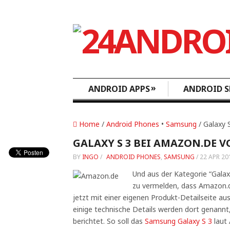
»
ANDROID APPS
ANDROID S
Home
/
Android Phones
•
Samsung
/ Galaxy 
GALAXY S 3 BEI AMAZON.DE 
BY
INGO
/
ANDROID PHONES
,
SAMSUNG
/
22 APR 20
Und aus der Kategorie “Galax
zu vermelden, dass Amazon.
jetzt mit einer eigenen Produkt-Detailseite au
einige technische Details werden dort genannt
berichtet. So soll das
Samsung Galaxy S 3
laut 