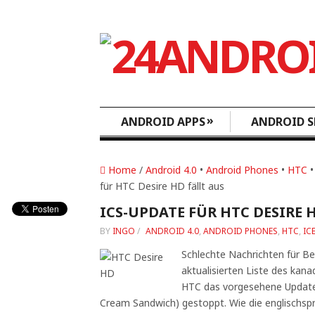
»
ANDROID APPS
ANDROID S
Home
/
Android 4.0
•
Android Phones
•
HTC
für HTC Desire HD fällt aus
ICS-UPDATE FÜR HTC DESIRE 
BY
INGO
/
ANDROID 4.0
,
ANDROID PHONES
,
HTC
,
IC
Schlechte Nachrichten für Be
aktualisierten Liste des kan
HTC das vorgesehene Update a
Cream Sandwich) gestoppt. Wie die englischsp