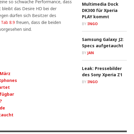
 eine so schwache Performance, dass
Multimedia Dock
bleibt das Desire HD bei der
DK300 für Xperia
egen dürfen sich Besitzer des
PLAY kommt
Tab 8.9
freuen, dass die beiden
BY
INGO
vorgesehen sind.
Samsung Galaxy J2:
Specs aufgetaucht
BY
JAN
Leak: Pressebilder
 März
des Sony Xperia Z1
rtphones
BY
INGO
artet
rfügbar
?
nde
taucht