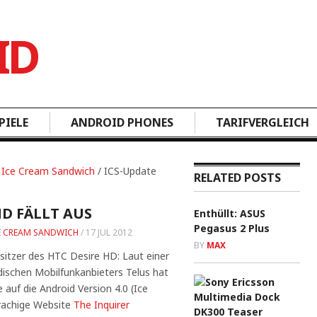
PIELE
ANDROID PHONES
TARIFVERGLEICH
•
Ice Cream Sandwich
/ ICS-Update
RELATED POSTS
HD FÄLLT AUS
Enthüllt: ASUS
Pegasus 2 Plus
E CREAM SANDWICH
/
17 JUL 2012
BY
MAX
sitzer des HTC Desire HD: Laut einer
adischen Mobilfunkanbieters Telus hat
uf die Android Version 4.0 (Ice
rachige Website
The Inquirer