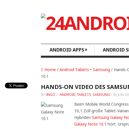
»
ANDROID APPS
ANDROID S
Home
/
Android Tablets
•
Samsung
/ Hands-
10.1
HANDS-ON VIDEO DES SAMSUN
BY
INGO
/
ANDROID TABLETS
,
SAMSUNG
/
05 JUN 2
Beim Mobile World Congress
10,1 Zoll große Tablet-Varia
Hybriden
Samsung Galaxy N
Galaxy Note 10.1
hört. Ursprü