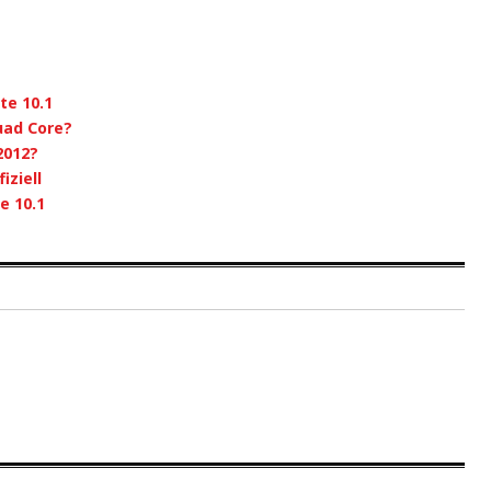
te 10.1
uad Core?
2012?
iziell
e 10.1