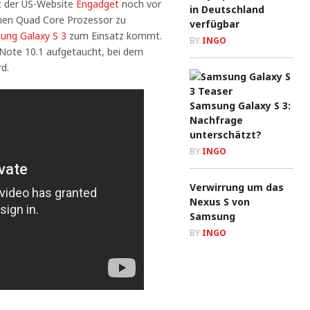
t der US-Website
Engadget
noch vor
in Deutschland
inen Quad Core Prozessor zu
verfügbar
ung Galaxy S 3
zum Einsatz kommt.
BY
INGO
 Note 10.1 aufgetaucht, bei dem
d.
Samsung Galaxy S 3:
Nachfrage
unterschätzt?
BY
INGO
Verwirrung um das
Nexus S von
Samsung
BY
INGO