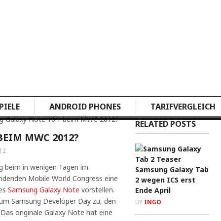
PIELE
ANDROID PHONES
TARIFVERGLEICH
g Galaxy Note 10.1 beim MWC 2012?
RELATED POSTS
BEIM MWC 2012?
12
g beim in wenigen Tagen im
Samsung Galaxy Tab
indenden Mobile World Congress eine
2 wegen ICS erst
nes
Samsung Galaxy Note
vorstellen.
Ende April
 zum Samsung Developer Day zu, den
BY
INGO
 Das originale Galaxy Note hat eine