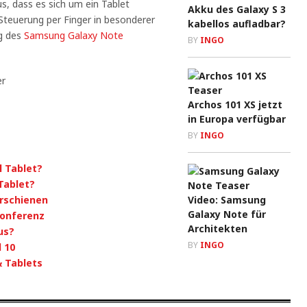
s, dass es sich um ein Tablet
Akku des Galaxy S 3
Steuerung per Finger in besonderer
kabellos aufladbar?
ng des
Samsung Galaxy Note
BY
INGO
Archos 101 XS jetzt
in Europa verfügbar
BY
INGO
l Tablet?
Tablet?
rschienen
Video: Samsung
Galaxy Note für
onferenz
Architekten
us?
BY
INGO
 10
 Tablets