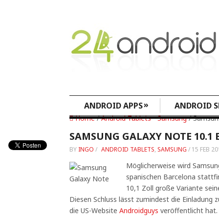
»
ANDROID APPS
ANDROID S
Home
/
Android Tablets
•
Samsung
/ Samsun
SAMSUNG GALAXY NOTE 10.1 
BY
INGO
/
ANDROID TABLETS
,
SAMSUNG
/
15 FEB 20
Möglicherweise wird Samsun
spanischen Barcelona stattf
10,1 Zoll große Variante sei
Diesen Schluss lässt zumindest die Einladung
die US-Website
Androidguys
veröffentlicht hat.