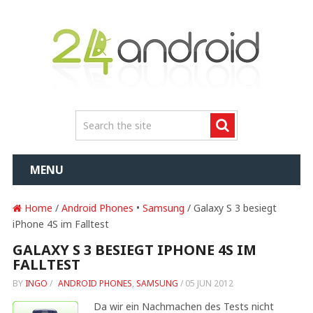
MENU
Home
/
Android Phones
•
Samsung
/ Galaxy S 3 besiegt
iPhone 4S im Falltest
GALAXY S 3 BESIEGT IPHONE 4S IM
FALLTEST
BY
INGO
/
ANDROID PHONES
,
SAMSUNG
/
05 JUN 2012
Da wir ein Nachmachen des Tests nicht